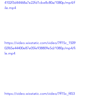
4102f3d44468a7e22fd1cbe8c80a/1080p/mp4/f
ile.mp4
https://video.wixstatic.com/video/7ff15c_1509
02f65e44400e87e05fe938809e5d/1080p/mp4/fi
le.mp4
https://video.wixstatic.com/video/7ff15c_f453
21d6a92a4098b3b156a6eb35fa12/1080p/mp4/
file.mp4