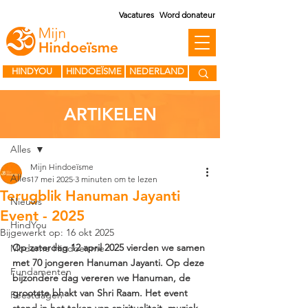
Vacatures
Word donateur
HINDYOU
HINDOEÏSME
NEDERLAND
ARTIKELEN
Post
Alles
Mijn Hindoeïsme
Alles
17 mei 2025
3 minuten om te lezen
Terugblik Hanuman Jayanti
Nieuws
Event - 2025
HindYou
Bijgewerkt op:
16 okt 2025
Op zaterdag 12 april 2025 vierden we samen 
Moderne Hindoeïsme
met 70 jongeren Hanuman Jayanti. Op deze 
Fundamenten
bijzondere dag vereren we Hanuman, de 
grootste bhakt van Shri Raam. Het event 
Feestdagen