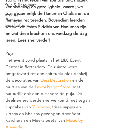
stond in het teken van spiritualiteit, muziek, 
Puja & Sanskaars
kennisdeling en gezelligheid, waarbij we 
o.a. gezamenlijk de Hanuman Chalisa en de 
Archief
Ramayan reciteerden. Bovendien leerden 
Geschriften
we wat de Ashta Siddhis van Hanuman zijn 
en wat deze krachten ons vandaag de dag 
leren. Lees snel verder!
Puja
Het event vond plaats in het L&C Event 
Center in Rotterdam. De ruimte werd 
omgetoverd tot een spirituele plek dankzij 
de decoraties van 
Desi Decoration
 en de 
murties van de 
Laxmi Nagar Store
, met 
natuurlijk ook een plek voor de puja. De 
deelnemers werden verwelkomd met vegan 
cupcakes van 
Yumbons
, frisse sapjes en 
kirtans en bhajans gezongen door Veer 
Kalicharan en Meera Seetal van 
Music by 
Aravinda
. 