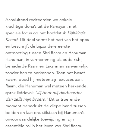
Aansluitend reciteerden we enkele 
krachtige doha’s uit de Ramayan, met 
speciale focus op het hoofdstuk 
Kishkinda 
Kaand
. Dit deel vormt het hart van het epos 
en beschrijft de bijzondere eerste 
ontmoeting tussen Shri Raam en Hanuman. 
Hanuman, in vermomming als oude rishi, 
benaderde Raam en Lakshman aanvankelijk 
zonder hen te herkennen. Toen het besef 
kwam, bood hij meteen zijn excuses aan. 
Raam, die Hanuman wél meteen herkende, 
sprak liefdevol: 
"Jij bent mij dierbaarder 
dan zelfs mijn broers."
 Dit ontroerende 
moment benadrukt de diepe band tussen 
beiden en laat ons stilstaan bij Hanuman’s 
onvoorwaardelijke toewijding en zijn 
essentiële rol in het leven van Shri Raam.