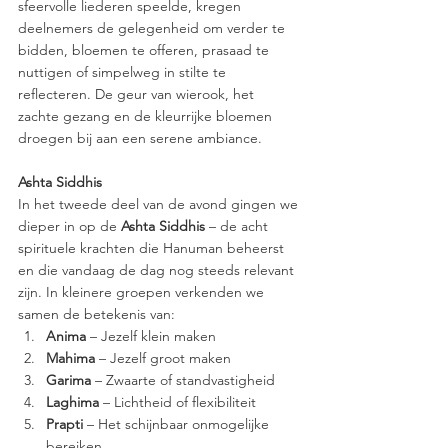
sfeervolle liederen speelde, kregen 
deelnemers de gelegenheid om verder te 
bidden, bloemen te offeren, prasaad te 
nuttigen of simpelweg in stilte te 
reflecteren. De geur van wierook, het 
zachte gezang en de kleurrijke bloemen 
droegen bij aan een serene ambiance.
Ashta Siddhis
In het tweede deel van de avond gingen we 
dieper in op de 
Ashta Siddhis
 – de acht 
spirituele krachten die Hanuman beheerst 
en die vandaag de dag nog steeds relevant 
zijn. In kleinere groepen verkenden we 
samen de betekenis van:
Anima
 – Jezelf klein maken
Mahima
 – Jezelf groot maken
Garima
 – Zwaarte of standvastigheid
Laghima
 – Lichtheid of flexibiliteit
Prapti
 – Het schijnbaar onmogelijke 
bereiken