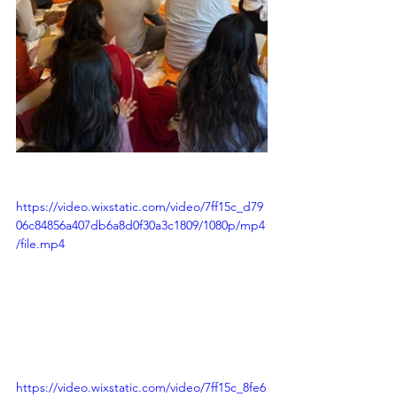
https://video.wixstatic.com/video/7ff15c_d79
06c84856a407db6a8d0f30a3c1809/1080p/mp4
/file.mp4
https://video.wixstatic.com/video/7ff15c_8fe6