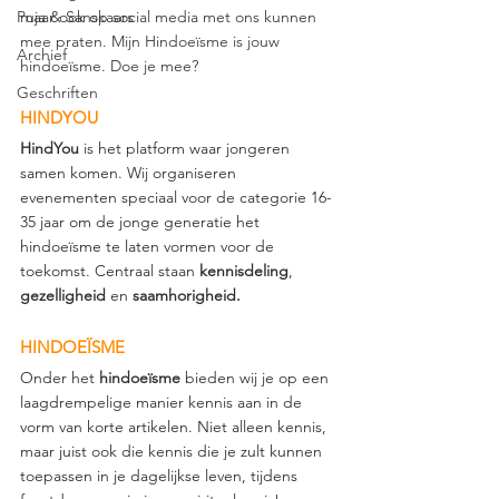
Puja & Sanskaars
maar ook op social media met ons kunnen 
mee praten. Mijn Hindoeïsme is jouw 
Archief
hindoeïsme. Doe je mee? 
Geschriften
HINDYOU
HindYou 
is het platform waar jongeren 
samen komen. Wij organiseren 
evenementen speciaal voor de categorie 16-
35 jaar om de jonge generatie het 
hindoeïsme te laten vormen voor de 
toekomst. Centraal staan 
kennisdeling
, 
gezelligheid 
en 
saamhorigheid.
HINDOEÏSME
Onder het
 hindoeïsme 
bieden wij je op een 
laagdrempelige manier kennis aan in de 
vorm van korte artikelen. Niet alleen kennis, 
maar juist ook die kennis die je zult kunnen 
toepassen in je dagelijkse leven, tijdens 