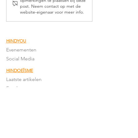
opmerkingen te plaatsen bij deze
Nederland
Nederland
post. Neem contact op met de
website-eigenaar voor meer info.
HINDYOU
Evenementen
Social Media
HINDOEÏSME
Laatste artikelen
Fundamenten
Puja & Sanskars
Geschriften
Mantra's & meer
Feestdagen
Feestdagen betekenis