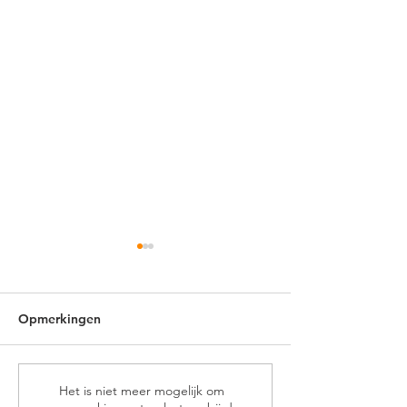
Opmerkingen
Hanuman Jayanti in
Navratri & Ram
Het is niet meer mogelijk om