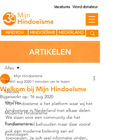
Vacatures
Word donateur
HINDYOU
HINDOEÏSME
NEDERLAND
ARTIKELEN
Post
Alles
Mijn Hindoeïsme
Alles
1 aug 2020
1 minuten om te lezen
Welkom bij Mijn Hindoeïsme
Nieuws
Bijgewerkt op:
16 aug 2020
HindYou
Mijn Hindoeïsme is het platform waar wij het 
hindoeïsme in Nederland met elkaar delen. 
Moderne Hindoeïsme
We staan voor een community die het 
Fundamenten
hindoeïsme wil behouden maar daar vooral 
ook een moderne beleving aan wil 
Feestdagen
toevoegen. Je zult veel informatie vinden, 