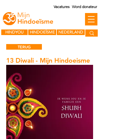
Vacatures
Word donateur
HINDYOU
HINDOEÏSME
NEDERLAND
TERUG
13 Diwali - Mijn Hindoeisme