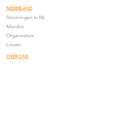
NEDERLAND
Stromingen in NL
Mandirs
Organisaties
Lessen
OVER ONS
Onze missie
Word donateur
Donatie
formulier
Het team
Word vrijwillger
Nieuwsbrief
Onze sponsors
ANBI