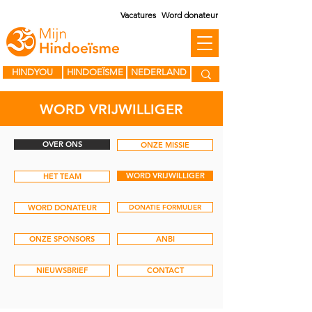
Vacatures
Word donateur
HINDYOU
HINDOEÏSME
NEDERLAND
WORD VRIJWILLIGER
OVER ONS
ONZE MISSIE
WORD VRIJWILLIGER
HET TEAM
WORD DONATEUR
DONATIE FORMULIER
ONZE SPONSORS
ANBI
NIEUWSBRIEF
CONTACT