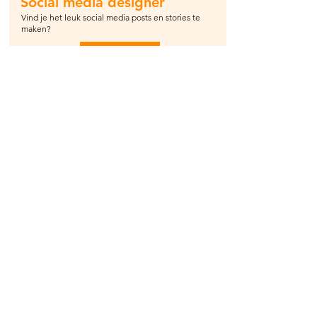
Social media designer
Vind je het leuk social media posts en stories te
maken?
Klik hier
HINDYOU
Evenementen
Social Media
HINDOEÏSME
Laatste artikelen
Fundamenten
Puja & Sanskars
Geschriften
Mantra's & meer