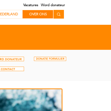
Vacatures
Word donateur
EDERLAND
EDERLAND
OVER ONS
RD DONATEUR
DONATIE FORMULIER
CONTACT