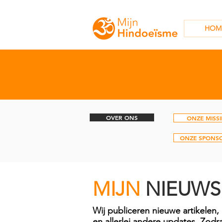
HOM
OVER ONS
ONZE MISSI
ONZE SPONS
MIJN
NIEUWS
Wij publiceren nieuwe artikelen
en allerlei andere updates. Zodr