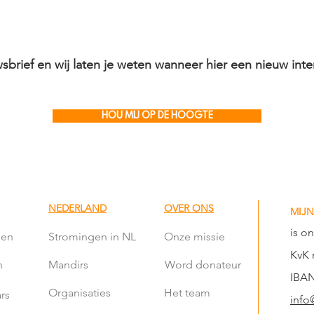
wsbrief en wij laten je weten wanneer hier een nieuw inter
HOU MIJ OP DE HOOGTE
NEDERLAND
OVER ONS
MIJN
is o
len
Stromingen in NL
Onze missie
KvK 
n
Mandirs
Word donateur
IBAN
Organisaties
Het team
rs
info