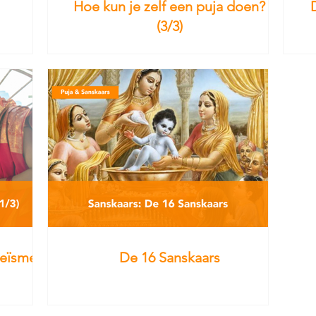
Hoe kun je zelf een puja doen?
(3/3)
oeïsme
De 16 Sanskaars