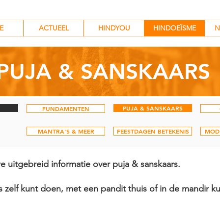
HINDYOU
HINDOEÏSME
N
E
ACTUEEL
HINDYOU
HINDOEÏSME
N
PUJA & SANSKAARS
PUJA & SANSKAARS
FUNDAMENTEN
MANTRA'S & MEER
FEESTDAGEN BETEKENIS
MOD
we uitgebreid informatie over puja & sanskaars.
ijks zelf kunt doen, met een pandit thuis of in de mandir