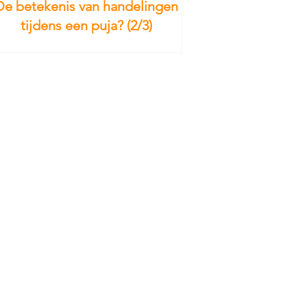
De betekenis van handelingen
tijdens een puja? (2/3)