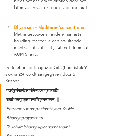
biedt het aan om te drinken door het 
laten vallen van druppels voor de murti. 
Dhyaanam – Mediteren/concentreren
Met je gevouwen handen/ namaste 
houding reciteer je een afsluitende 
mantra. Tot slot sluit je af met driemaal 
AUM Shanti. 
In de Shrimad Bhagavad Gita (hoofdstuk 9 
slokha 26) wordt aangegeven door Shri 
Krishna: 
पत्रंपुष्पंफलंतोयंयोमेभक्त्याप्रयच्छति |
तदहंभक्त्युपहृतमश्नामिप्रयतात्मन: || 
Patrampuspamphalamtoyam Yo Me 
Bhaktyaprayacchati
Tadahambhakty-upahrtamasnami 