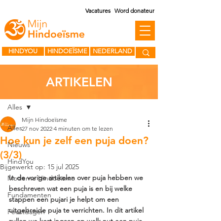
Vacatures
Word donateur
HINDYOU
HINDOEÏSME
NEDERLAND
ARTIKELEN
Post
Alles
Mijn Hindoeïsme
Alles
27 nov 2022
4 minuten om te lezen
Hoe kun je zelf een puja doen?
Nieuws
(3/3)
HindYou
Bijgewerkt op:
15 jul 2025
In de vorige artikelen over puja hebben we 
Moderne Hindoeïsme
beschreven wat een puja is en bij welke 
Fundamenten
stappen een pujari je helpt om een 
uitgebreide puja te verrichten. In dit artikel 
Feestdagen