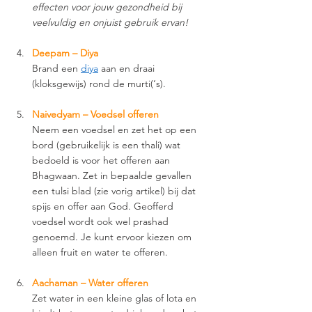
effecten voor jouw gezondheid bij 
veelvuldig en onjuist gebruik ervan!
Deepam – Diya 
Brand een 
diya
 aan en draai 
(kloksgewijs) rond de murti(‘s). 
Naivedyam – Voedsel offeren
Neem een voedsel en zet het op een 
bord (gebruikelijk is een thali) wat 
bedoeld is voor het offeren aan 
Bhagwaan. Zet in bepaalde gevallen 
een tulsi blad (zie vorig artikel) bij dat 
spijs en offer aan God. Geofferd 
voedsel wordt ook wel prashad 
genoemd. Je kunt ervoor kiezen om 
alleen fruit en water te offeren. 
Aachaman – Water offeren 
Zet water in een kleine glas of lota en 