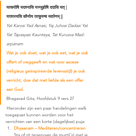
यत्करोषि यदश्नासि यज्जुहोषि ददासि यत् |
यत्तपस्यसि कौन्तेय तत्कुरुष्व मदर्पणम् || 
Yat Karosi Yad Asnasi, Yaj Juhosi Dadasi Yat 
Yat Tapasyasi Kaunteya, Tat Kurusva Mad-
arpanam 
Wat je ook doet, wat je ook eet, wat je ook 
offert of weggeeft en wat voor ascese 
(religieus geinspireerde levensstijl) je ook 
verricht, doe dat met liefde als een offer 
aan God. 
Bhagavad Gita, Hoofdstuk 9 vers 27
 Hieronder zijn een paar handelingen welk 
toegepast kunnen worden voor het 
verrichten van een korte (dagelijkse) puja: 
Dhyaanam – Mediteren/concentreren
Sta of zit tegenover de murti(‘s) met je 