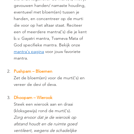
gevouwen handen/ namaste houding, 
eventueel met bloem(en) tussen je 
handen, en concentreer op de murti 
die voor op het altaar staat. Reciteer 
een of meerdere mantra(‘s) die je kent 
b.v. Gayatri mantra, Tvameva Mata of 
God specifieke mantra. Bekijk onze 
mantra's pagina
 voor jouw favoriete 
mantra. 
Pushpam – Bloemen 
Zet de bloem(en) voor de murti(‘s) en 
vereer de devi of deva.  
Dhoopam – Wierook 
Steek een wierook aan en draai 
(kloksgewijs) rond de murti(‘s). 
Zorg ervoor dat je de wierook op 
afstand houdt en de ruimte goed 
ventileert, wegens de schadelijke 