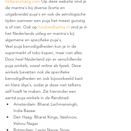
Drikpanchang.com
 Op deze website vind je 
de mantra's bij diverse (korte en 
uitgebreide) puja's en ook de astrologische 
tijden wanneer een puja het meest gunstig 
is of niet. Ook op 
hindoedharma.nl
 vind je in 
het Nederlands uitleg en mantra's bij 
algemene en specifieke puja's. 
Veel puja benodigdheden kun je in de 
supermarkt of toko kopen, maar niet alles. 
Door heel Nederland zijn er verschillende 
puja winkels, zowel online als fysiek. Deze 
winkels bevatten ook de specifieke 
benodigdheden en ook bijvoorbeeld kant 
en klare diya's, zodat je deze niet telkens 
zelf hoeft te maken. Zie hieronder een 
aantal puja winkels in de Randstad. 
Amsterdam: Bharat Lachmansingh, 
India Bazaar 
Den Haag: Bharat Kings, Vaishnovi, 
Vishnu Nagar  
Rotterdam: Laxmi Nagar Store, 