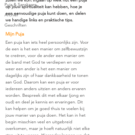
zullen we kort ingaan op welk nut een puja 
Puja & Sanskaars
op jouw spiritualiteit kan hebben, hoe je 
een eenvoudige puja kunt doen, en delen 
Archief
we handige links en praktische tips.
Geschriften
Mijn Puja 
Een puja kan iets heel persoonlijks zijn. Voor 
de een is het een manier om zelfbewustzijn 
te creëren, voor de ander een manier om 
de band met God te verdiepen en voor 
weer een ander is het een manier om 
dagelijks zijn of haar dankbaarheid te tonen 
aan God. Daarom kan een puja er voor 
iedereen anders uitzien en anders ervaren 
worden. Bespreek dit met elkaar (jong en 
oud) en deel je kennis en ervaringen. Dit 
kan helpen om je goed thuis te voelen bij 
jouw manier van puja doen. Het kan in het 
begin misschien veel en uitgebreid 
overkomen, maar je hoeft natuurlijk niet elke 