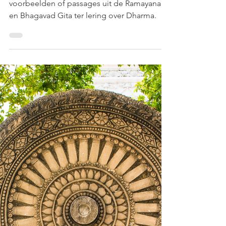
8 nov 2020
4 minuten om te lezen
Dharma: Het antwoord vanuit
de Ramayana & Bhagavad
Gita (4/4)
In dit artikel bespreken we een aantal
voorbeelden of passages uit de Ramayana
en Bhagavad Gita ter lering over Dharma.