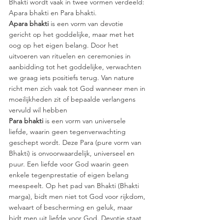
Bhakti wordt vaak in twee vormen verdeeld: 
Apara bhakti en Para bhakti. 
Apara bhakti
 is een vorm van devotie 
gericht op het goddelijke, maar met het 
oog op het eigen belang. Door het 
uitvoeren van rituelen en ceremonies in 
aanbidding tot het goddelijke, verwachten 
we graag iets positiefs terug. Van nature 
richt men zich vaak tot God wanneer men in 
moeilijkheden zit of bepaalde verlangens 
vervuld wil hebben  
Para bhakti
 is een vorm van universele 
liefde, waarin geen tegenverwachting 
geschept wordt. Deze Para (pure vorm van 
Bhakti) is onvoorwaardelijk, universeel en 
puur. Een liefde voor God waarin geen 
enkele tegenprestatie of eigen belang 
meespeelt. Op het pad van Bhakti (Bhakti 
marga), bidt men niet tot God voor rijkdom, 
welvaart of bescherming en geluk, maar 
bidt men uit liefde voor God. Devotie staat 