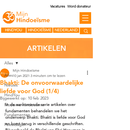
Vacatures
Word donateur
HINDYOU
HINDOEÏSME
NEDERLAND
ARTIKELEN
Post
Alles
Mijn Hindoeïsme
Alles
10 jan 2021
3 minuten om te lezen
Bhakti: De onvoorwaardelijke
Nieuws
liefde voor God (1/4)
HindYou
Bijgewerkt op:
10 feb 2023
In de aankomende serie artikelen over 
Moderne Hindoeïsme
fundamenten behandelen we het 
Fundamenten
onderwerp Bhakti. Bhakti is liefde voor God 
en komt terug in verschillende geschriften. 
Feestdagen