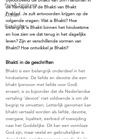
Bijvoorbeeld de Bhakti van Shri Hanuman in 
Puja & Sanskaars
de Ramayana of de Bhakti van Bhakt 
Prahlad. Je zult antwoorden krijgen op de 
Archief
volgende vragen: Wat is Bhakti? Hoe 
Geschriften
belangrijk is Bhakti binnen het hindoeïsme 
en hoe zien we dat terug in het dagelijks 
leven? Zijn er verschillende vormen van 
Bhakti? Hoe ontwikkel je Bhakti? 
Bhakti in de geschriften
Bhakti is een belangrijk onderdeel in het 
hindoeïsme. De liefde en devotie die een 
bhakt (persoon met liefde voor God) 
ervaart, is zo bijzonder dat de Nederlandse 
vertaling ‘devoot’ niet voldoende is om dit 
begrip te omvatten. Letterlijk genomen kan 
bhakti vertaald worden als liefde, devotie, 
overgave, loyaliteit, eerbied of toewijding 
naar het Goddelijke. Dit kan een vormloze 
God zijn, maar veelal en gebruikelijker is 