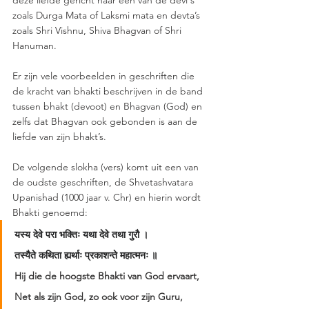
deze liefde gericht naar een van de devi's 
zoals Durga Mata of Laksmi mata en devta’s 
zoals Shri Vishnu, Shiva Bhagvan of Shri 
Hanuman.
Er zijn vele voorbeelden in geschriften die 
de kracht van bhakti beschrijven in de band 
tussen bhakt (devoot) en Bhagvan (God) en 
zelfs dat Bhagvan ook gebonden is aan de 
liefde van zijn bhakt’s.   
De volgende slokha (vers) komt uit een van 
de oudste geschriften, de Shvetashvatara 
Upanishad (1000 jaar v. Chr) en hierin wordt 
Bhakti genoemd: 
यस्य देवे परा भक्तिः यथा देवे तथा गुरौ
।
तस्यैते कथिता ह्यर्थाः प्रकाशन्ते महात्मनः ॥
Hij die de hoogste Bhakti van God ervaart, 
Net als zijn God, zo ook voor zijn Guru, 