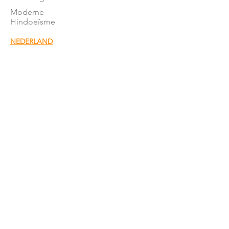
Moderne
Hindoeïsme
NEDERLAND
Stromingen in NL
Mandirs
Organisaties
Lessen
OVER ONS
Onze missie
Word donateur
Donatie
formulier
Het team
Word vrijwillger
Nieuwsbrief