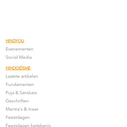
Chalisa's zijn zangteksten bestaand uit 40 (chalis)
regels ter ere van een devi/devta. De bekendste
is de Hanuman Chalisa, maar er bestaan nog
meer
HINDYOU
Evenementen
Social Media
HINDOEÏSME
Laatste artikelen
Fundamenten
Puja & Sanskars
Geschriften
Mantra's & meer
Feestdagen
Feestdagen betekenis