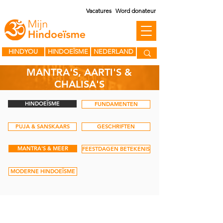
Vacatures
Word donateur
HINDYOU
HINDOEÏSME
NEDERLAND
MANTRA'S, AARTI'S &
CHALISA'S
HINDOEÏSME
FUNDAMENTEN
PUJA & SANSKAARS
GESCHRIFTEN
MANTRA'S & MEER
FEESTDAGEN BETEKENIS
MODERNE HINDOEÏSME