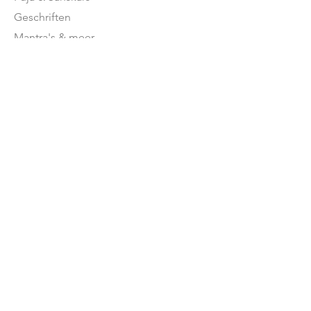
Geschriften
Mantra's & meer
Feestdagen
Feestdagen betekenis
Moderne
Hindoeïsme
NEDERLAND
Stromingen in NL
Mandirs
Organisaties
Lessen
OVER ONS
Onze missie
Word donateur
Donatie