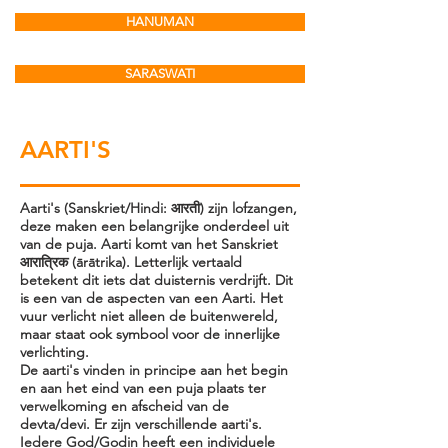
HANUMAN
SARASWATI
AARTI'S
Aarti's (Sanskriet/Hindi: आरती) zijn lofzangen,
deze maken een belangrijke onderdeel uit
van de puja. Aarti komt van het Sanskriet
आरात्रिक (ārātrika). Letterlijk vertaald
betekent dit iets dat duisternis verdrijft. Dit
is een van de aspecten van een Aarti. Het
vuur verlicht niet alleen de buitenwereld,
maar staat ook symbool voor de innerlijke
verlichting.
De aarti's vinden in principe aan het begin
en aan het eind van een puja plaats ter
verwelkoming en afscheid van de
devta/devi. Er zijn verschillende aarti's.
Iedere God/Godin heeft een individuele