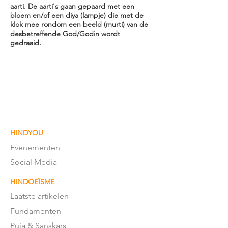
aarti. De aarti's gaan gepaard met een
bloem en/of een diya (lampje) die met de
klok mee rondom een beeld (murti) van de
desbetreffende God/Godin wordt
gedraaid.
HINDYOU
Evenementen
Social Media
HINDOEÏSME
Laatste artikelen
Fundamenten
Puja & Sanskars