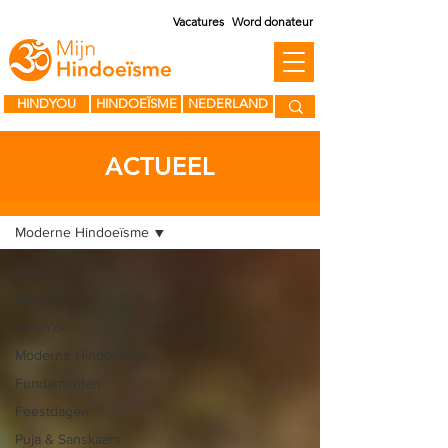
Vacatures
Word donateur
HINDYOU
HINDOEÏSME
NEDERLAND
ACTUEEL
BLOG
Moderne Hindoeïsme
Alles
Nieuws
HindYou
Moderne Hindoeïsme
Fundamenten
Feestdagen
Puja & Sanskaars