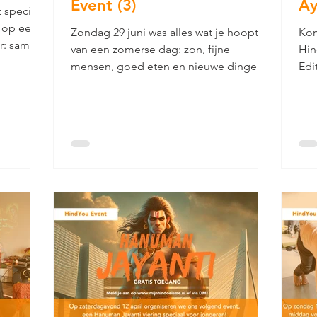
Event (3)
Ay
 speciaal
i op een
Zondag 29 juni was alles wat je hoopt
Kom
er: samen
van een zomerse dag: zon, fijne
Hin
llen aan
mensen, goed eten en nieuwe dingen
Edi
 zoals
leren. Met zo’n 70 jongeren...
ont
fenen, en
(16
l die
int
Ayu