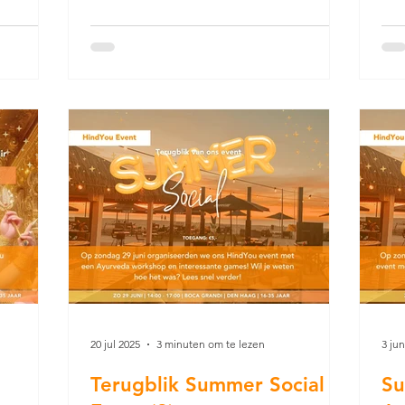
aan Swami Raghavanand uit Suriname
et werd
wer
en zoeken we naar meer verdieping.
ve
mid
acht
ver
van
vol
 binnen
voo
g, mooie
beg
ainment
trad
20 jul 2025
3 minuten om te lezen
3 ju
Terugblik Summer Social
Su