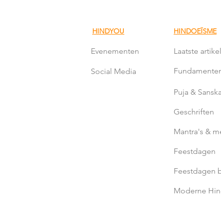
krachten ons vandaag de dag l
Lees snel verder!
HINDYOU
HINDOEÏSME
Evenementen
Laatste artike
Fundamente
Social Media
Puja & Sanska
Geschriften
Mantra's & m
Feestdagen
Feestdagen b
Moderne Hi