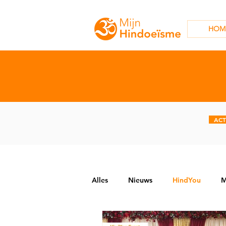
HOM
ACT
Alles
Nieuws
HindYou
M
Geschriften