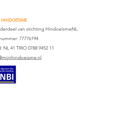
 HINDOEÏSME
nderdeel van stichting HindoeïsmeNL
nummer: 77776194
: NL 41 TRIO 0788 9452 11
@mijnhindoeisme.nl