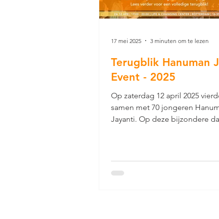
17 mei 2025
3 minuten om te lezen
Terugblik Hanuman J
Event - 2025
Op zaterdag 12 april 2025 vier
samen met 70 jongeren Hanu
Jayanti. Op deze bijzondere d
vereren we Hanuman, de groot
van Shri Raam. Het event stond
teken van spiritualiteit, muziek,
kennisdeling en gezelligheid, 
we o.a. gezamenlijk de Hanum
Chalisa en de Ramayan recitee
Bovendien leerden we wat de 
Siddhis van Hanuman zijn en w