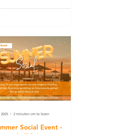
d een interactieve en leerzame
dag met spiritualiteit, creativiteit en
binding. Dit evenement stond
ledig in het teken van de
rbereidingen op Diwali en het
rijpen van de betekenis achter onze
ities.
n 2025
2 minuten om te lezen
mmer Social Event -