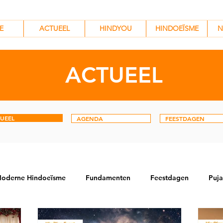
HINDYOU
HINDOEÏSME
N
E
ACTUEEL
HINDYOU
HINDOEÏSME
N
ACTUEEL
UEEL
AGENDA
FEESTDAGEN
oderne Hindoeïsme
Fundamenten
Feestdagen
Puja