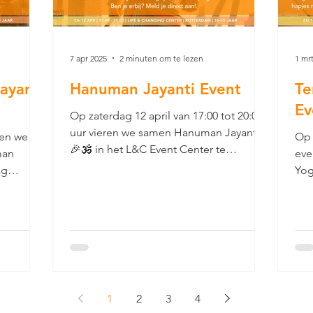
7 apr 2025
2 minuten om te lezen
1 mr
ayanti
Hanuman Jayanti Event
Te
Ev
Op zaterdag 12 april van 17:00 tot 20:00
uur vieren we samen Hanuman Jayanti
den we
Op 
🎉🕉️ in het L&C Event Center te
man
eve
Rotterdam!
ag
Yog
ste bhakt
 in het
waarbij
an
rden.
Ashta
1
2
3
4
at deze