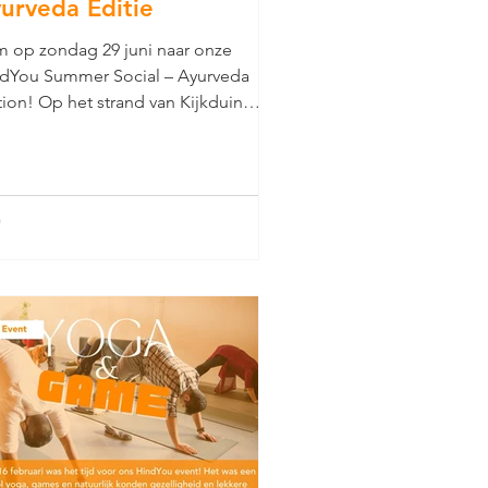
urveda Editie
 op zondag 29 juni naar onze
dYou Summer Social – Ayurveda
tion! Op het strand van Kijkduin
dek je samen met andere jongeren
–35 jaar) op een relaxte én
eractieve manier de wereld van
rveda.