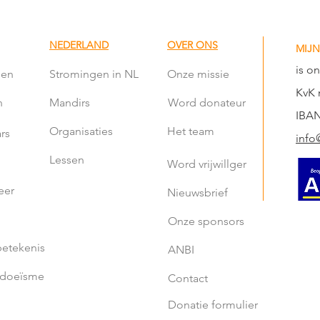
eren.
NEDERLAND
OVER ONS
MIJN
is o
len
Stromingen in NL
Onze missie
KvK 
n
Mandirs
Word donateur
IBAN
Organisaties
Het team
rs
info
Lessen
Word vrijwillger
eer
Nieuwsbrief
Onze sponsors
etekenis
ANBI
ndoeïsme
Contact
Donatie formulier