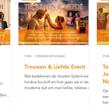
1 mei
2 minuten om te lezen
31 o
Trouwen & Liefde Event
Te
Jo
Wat betekenen de rituelen tijdens een
Na
hindoe bruiloft en hoe gaan we in de
en
moderne tijd om met liefde, relaties en
Zo
Op 
trouwen vanuit het hindoeïsme? Tijdens
Shri
sam
dit event van Mijn Hindoeïsme gaan we
 Mandir
het
samen in gesprek, kun je vragen stellen
 & Liefde
Nar