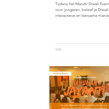
Tijdens het Mandir Diwali Event
voor jongeren, beleef je Diwal
interactieve en leerzame mani
bloemen offeren en vragen ste
de pandit, creatieve workshops
een diya maken en mantra’s oe
een speelse game in Diwali-stij
jongeren met elkaar verbindt.