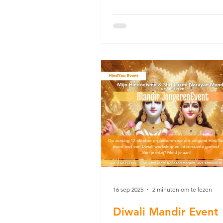
Event van Mijn Hindoeïsme. H
een inspirerende en interactie
middag waarin we samen aand
besteedden aan de betekenis 
liefde, relaties en het huwelijk
het hindoeïsme. De verdiepin
gesprekken, cultuur en entert
zorgde voor een kennisrijke en
gezellige middag.
16 sep 2025
2 minuten om te lezen
Diwali Mandir Event