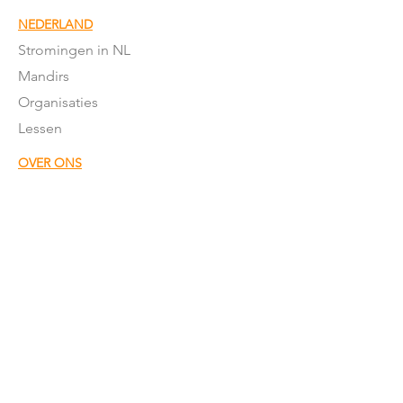
NEDERLAND
Stromingen in NL
Mandirs
Organisaties
Lessen
OVER ONS
Onze missie
Word donateur
Donatie
formulier
Het team
Word vrijwillger
Nieuwsbrief
Onze sponsors
ANBI