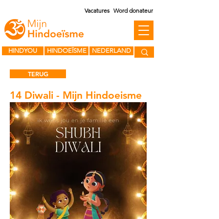
Vacatures
Word donateur
HINDYOU
HINDOEÏSME
NEDERLAND
TERUG
14 Diwali - Mijn Hindoeisme