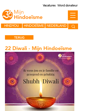
Vacatures
Word donateur
HINDYOU
HINDOEÏSME
NEDERLAND
TERUG
22 Diwali - Mijn Hindoeïsme