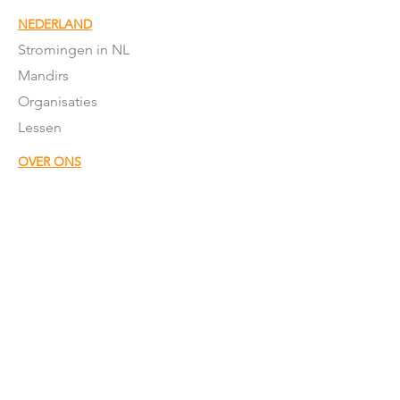
NEDERLAND
Stromingen in NL
Mandirs
Organisaties
Lessen
OVER ONS
Onze missie
Word donateur
Donatie
formulier
Het team
Word vrijwillger
Nieuwsbrief
Onze sponsors
ANBI