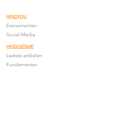
HINDYOU
Evenementen
Social Media
HINDOEÏSME
Laatste artikelen
Fundamenten
Puja & Sanskars
Geschriften
Mantra's & meer
Feestdagen
Feestdagen betekenis
Moderne
Hindoeïsme
NEDERLAND