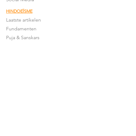
HINDOEÏSME
Laatste artikelen
Fundamenten
Puja & Sanskars
Geschriften
Mantra's & meer
Feestdagen
Feestdagen betekenis
Moderne
Hindoeïsme
NEDERLAND
Stromingen in NL
Mandirs
Organisaties
Lessen