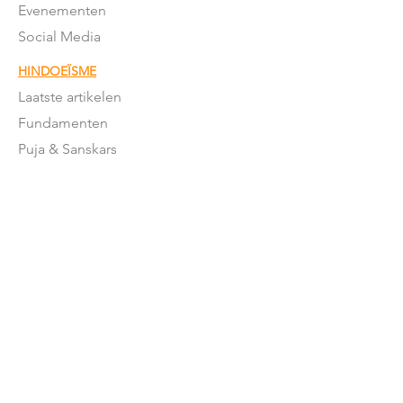
Evenementen
Social Media
HINDOEÏSME
Laatste artikelen
Fundamenten
Puja & Sanskars
Geschriften
Mantra's & meer
Feestdagen
Feestdagen betekenis
Moderne
Hindoeïsme
NEDERLAND
Stromingen in NL
Mandirs