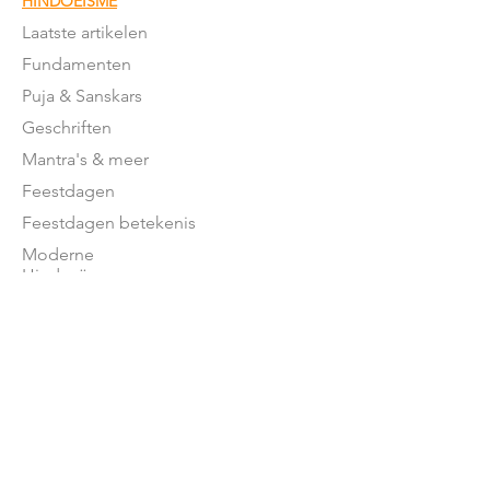
HINDOEÏSME
Laatste artikelen
Fundamenten
Puja & Sanskars
Geschriften
Mantra's & meer
Feestdagen
Feestdagen betekenis
Moderne
Hindoeïsme
NEDERLAND
Stromingen in NL
Mandirs
Organisaties
Lessen
OVER ONS