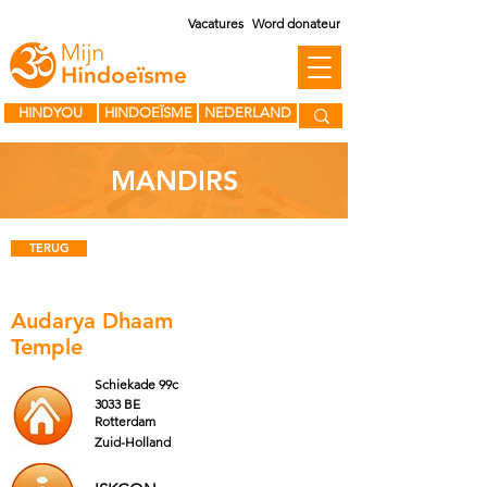
Vacatures
Word donateur
HINDYOU
HINDOEÏSME
NEDERLAND
MANDIRS
TERUG
Audarya Dhaam
Temple
Schiekade 99c
3033 BE
Rotterdam
Zuid-Holland