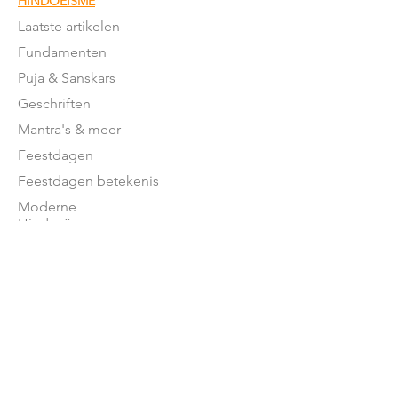
HINDOEÏSME
Laatste artikelen
Fundamenten
Puja & Sanskars
Geschriften
Mantra's & meer
Feestdagen
Feestdagen betekenis
Moderne
Hindoeïsme
NEDERLAND
Stromingen in NL
Mandirs
Organisaties
Lessen
OVER ONS