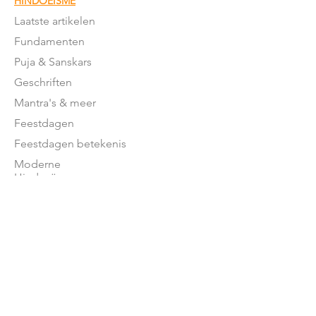
HINDOEÏSME
Laatste artikelen
Fundamenten
Puja & Sanskars
Geschriften
Mantra's & meer
Feestdagen
Feestdagen betekenis
Moderne
Hindoeïsme
NEDERLAND
Stromingen in NL
Mandirs
Organisaties
Lessen
OVER ONS