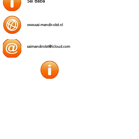
Sai Baba
www.sai-mandir-olst.nl
saimandirolst@icloud.com