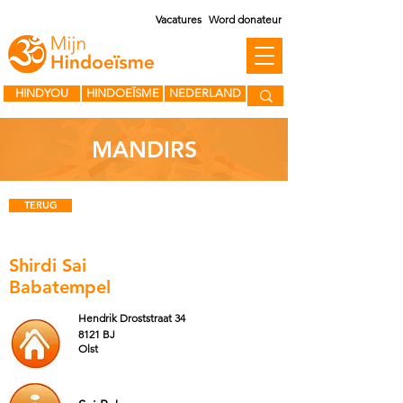
Vacatures
Word donateur
HINDYOU
HINDOEÏSME
NEDERLAND
MANDIRS
TERUG
Shirdi Sai
Babatempel
Hendrik Droststraat 34
8121 BJ
Olst