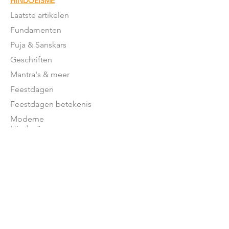
HINDOEÏSME
Laatste artikelen
Fundamenten
Puja & Sanskars
Geschriften
Mantra's & meer
Feestdagen
Feestdagen betekenis
Moderne
Hindoeïsme
NEDERLAND
Stromingen in NL
Mandirs
Organisaties
Lessen
OVER ONS