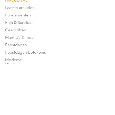
HINDOEÏSME
Laatste artikelen
Fundamenten
Puja & Sanskars
Geschriften
Mantra's & meer
Feestdagen
Feestdagen betekenis
Moderne
Hindoeïsme
NEDERLAND
Stromingen in NL
Mandirs
Organisaties
Lessen
OVER ONS