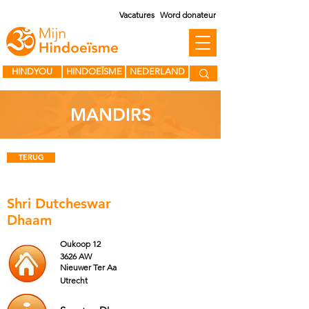
Vacatures
Word donateur
HINDYOU
HINDOEÏSME
NEDERLAND
MANDIRS
TERUG
Shri Dutcheswar
Dhaam
Oukoop 12
3626 AW
Nieuwer Ter Aa
Utrecht