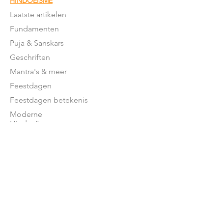
HINDOEÏSME
Laatste artikelen
Fundamenten
Puja & Sanskars
Geschriften
Mantra's & meer
Feestdagen
Feestdagen betekenis
Moderne
Hindoeïsme
NEDERLAND
Stromingen in NL
Mandirs
Organisaties
Lessen
OVER ONS