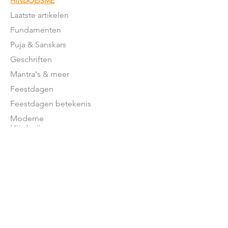
HINDOEÏSME
Laatste artikelen
Fundamenten
Puja & Sanskars
Geschriften
Mantra's & meer
Feestdagen
Feestdagen betekenis
Moderne
Hindoeïsme
NEDERLAND
Stromingen in NL
Mandirs
Organisaties
Lessen
OVER ONS