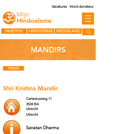
Vacatures
Word donateur
HINDYOU
HINDOEÏSME
NEDERLAND
MANDIRS
TERUG
Shri Krishna Mandir
Cartesiusweg 11
3534 BA
Utrecht
Utrecht
Sanatan Dharma