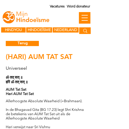
Vacatures
Word donateur
HINDYOU
HINDOEÏSME
NEDERLAND
Terug
(HARI) AUM TAT SAT
Universeel
ॐ तत् सत् ॥
हरि ॐ तत् सत् ॥
AUM Tat Sat
Hari AUM Tat Sat
Allerhoogste Absolute Waarheid (=Brahmaan).
In de Bhagavad Gita (BG 17.23) legt Shri Krishna
de betekenis van AUM Tat Sat uit als de
Allerhoogste Absolute Waarheid
Hari verwijst naar Sri Vishnu