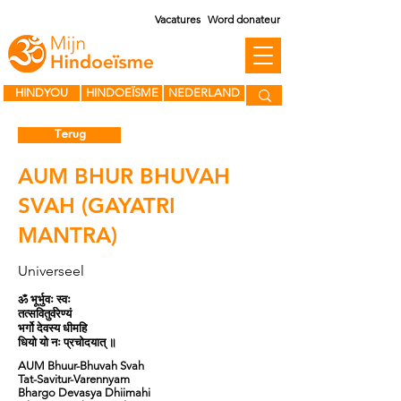
Vacatures
Word donateur
HINDYOU
HINDOEÏSME
NEDERLAND
Terug
AUM BHUR BHUVAH
SVAH (GAYATRI
MANTRA)
Universeel
ॐ भूर्भुवः स्वः
तत्सवितुर्वरेण्यं
भर्गो देवस्य धीमहि
धियो यो नः प्रचोदयात् ॥
AUM Bhuur-Bhuvah Svah
Tat-Savitur-Varennyam
Bhargo Devasya Dhiimahi