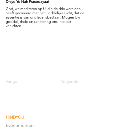
Dhiyo Yo Nah Pracodayaat
God, we mediteren op U, die de drie werelden
heeft gecreëerd met het Goddelijke Licht, dat de
essentie is van ons levensbestaan; Mogen Uw
goddelijkheid en schittering ons intellect
verlichten.
Vorige
Volgende
HINDYOU
Evenementen