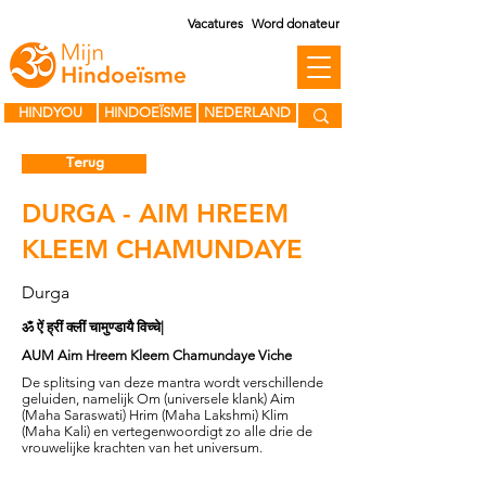
Vacatures
Word donateur
HINDYOU
HINDOEÏSME
NEDERLAND
Terug
DURGA - AIM HREEM
KLEEM CHAMUNDAYE
Durga
ॐ ऐं ह्रीं क्लीं चामुण्डायै विच्चे|
AUM Aim Hreem Kleem Chamundaye Viche
De splitsing van deze mantra wordt verschillende
geluiden, namelijk Om (universele klank) Aim
(Maha Saraswati) Hrim (Maha Lakshmi) Klim
(Maha Kali) en vertegenwoordigt zo alle drie de
vrouwelijke krachten van het universum.