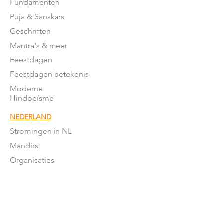
Fundamenten
Puja & Sanskars
Geschriften
Mantra's & meer
Feestdagen
Feestdagen betekenis
Moderne
Hindoeïsme
NEDERLAND
Stromingen in NL
Mandirs
Organisaties
Lessen
OVER ONS
Onze missie
Word donateur