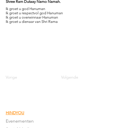
Shree Ram Dutaay Namo Namah.
Ik groet u god Hanuman
Ik groet u respectvol god Hanuman
Ik groet u overwinnaar Hanuman
Ik groet u dienaar van Shri Rama
Vorige
Volgende
HINDYOU
Evenementen