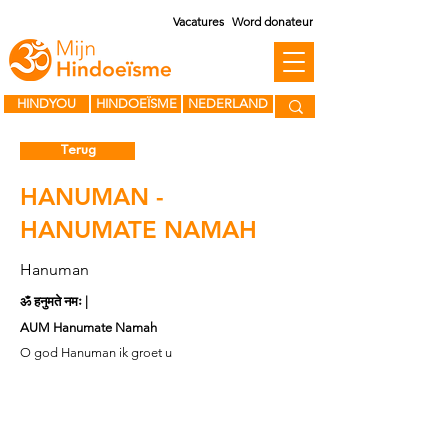
Vacatures
Word donateur
HINDYOU
HINDOEÏSME
NEDERLAND
Terug
HANUMAN -
HANUMATE NAMAH
Hanuman
ॐ हनुमते नमः |
AUM Hanumate Namah
O god Hanuman ik groet u