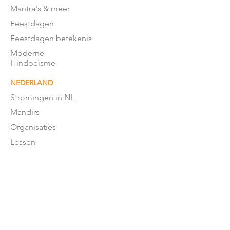
Mantra's & meer
Feestdagen
Feestdagen betekenis
Moderne
Hindoeïsme
NEDERLAND
Stromingen in NL
Mandirs
Organisaties
Lessen
OVER ONS
Onze missie
Word donateur
Donatie
formulier
Het team