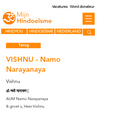
Vacatures
Word donateur
HINDYOU
HINDOEÏSME
NEDERLAND
Terug
VISHNU - Namo
Narayanaya
Vishnu
ॐ नमो नारायण |
AUM Namo Narayanaya
Ik groet u, Heer Vishnu