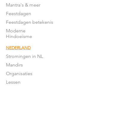
Mantra's & meer
Feestdagen
Feestdagen betekenis
Moderne
Hindoeïsme
NEDERLAND
Stromingen in NL
Mandirs
Organisaties
Lessen
OVER ONS
Onze missie
Word donateur
Donatie
formulier
Het team