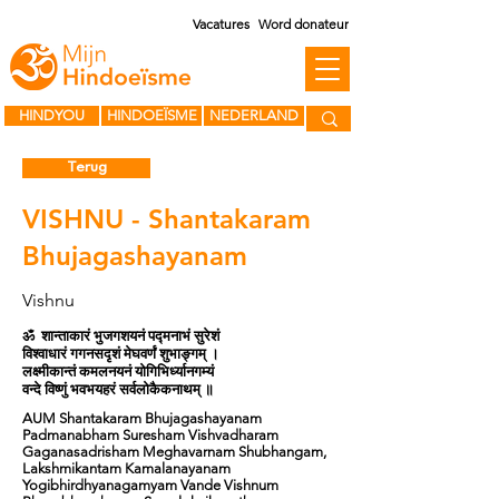
Vacatures
Word donateur
HINDYOU
HINDOEÏSME
NEDERLAND
Terug
VISHNU - Shantakaram
Bhujagashayanam
Vishnu
ॐ शान्ताकारं भुजगशयनं पद्मनाभं सुरेशं
विश्वाधारं गगनसदृशं मेघवर्णं शुभाङ्गम् ।
लक्ष्मीकान्तं कमलनयनं योगिभिर्ध्यानगम्यं
वन्दे विष्णुं भवभयहरं सर्वलोकैकनाथम् ॥
AUM Shantakaram Bhujagashayanam
Padmanabham Suresham Vishvadharam
Gaganasadrisham Meghavarnam Shubhangam,
Lakshmikantam Kamalanayanam
Yogibhirdhyanagamyam Vande Vishnum