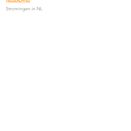
NEDERLAND
Stromingen in NL
Mandirs
Organisaties
Lessen
OVER ONS
Onze missie
Word donateur
Donatie
formulier
Het team
Word vrijwillger
Nieuwsbrief
Onze sponsors
ANBI
Contact