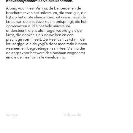
Bhavabhayaharam Sarvalokaikanatham.
ik buig voor Heer Vishnu, de behoeder en de
beschermer van het universum, die vredig is, die
ligt op het grote slangenbed, uit wiens navel de
Lotus van de creatieve kracht ontspringt, die het
opperwezen is, die het hele universum
ondersteunt, die is alomtegenwoordig als de
lucht, die donker is als de wolken en een
prachtige vorm heeft. De Heer van Lakshmi, de
lotusogige, die de yogi's door meditatie kunnen
waarnemen, begroetingen aan Heer Vishnu die
de angst voor het wereldse bestaan wegneemt
en die de Heer van alle werelden is.
Vorige
Volgende