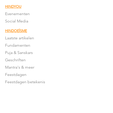
HINDYOU
Evenementen
Social Media
HINDOEÏSME
Laatste artikelen
Fundamenten
Puja & Sanskars
Geschriften
Mantra's & meer
Feestdagen
Feestdagen betekenis
Moderne
Hindoeïsme
NEDERLAND
Stromingen in NL