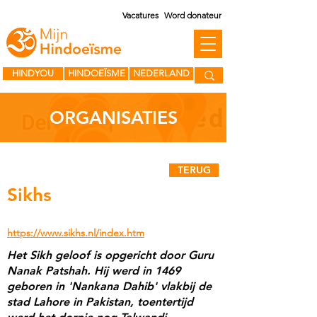
Vacatures
Word donateur
HINDYOU
HINDOEÏSME
NEDERLAND
ORGANISATIES
TERUG
Sikhs
https://www.sikhs.nl/index.htm
Het Sikh geloof is opgericht door Guru
Nanak Patshah. Hij werd in 1469
geboren in 'Nankana Dahib' vlakbij de
stad Lahore in Pakistan, toentertijd