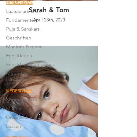
HINDOEÏSME
Sarah & Tom
Laatste artikelen
April 28th, 2023
Fundamenten
Puja & Sanskars
Geschriften
Mantra's & meer
Feestdagen
Feestdagen betekenis
Moderne
Hindoeïsme
NEDERLAND
Stromingen in NL
Mandirs
Organisaties
Lessen