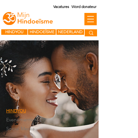
Vacatures
Word donateur
HINDYOU
HINDOEÏSME
NEDERLAND
HINDYOU
Evenementen
Social Media