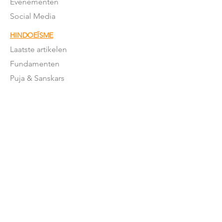
Evenementen
Social Media
HINDOEÏSME
Laatste artikelen
Fundamenten
Puja & Sanskars
Geschriften
Mantra's & meer
Feestdagen
Feestdagen betekenis
Moderne
Hindoeïsme
NEDERLAND
Stromingen in NL
Mandirs
Organisaties