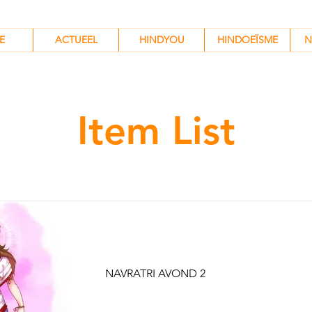
HINDYOU
HINDOEÏSME
N
E
ACTUEEL
HINDYOU
HINDOEÏSME
N
Item List
BRAHMACHARINI
NAVRATRI AVOND 2