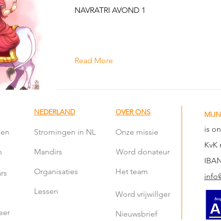
NAVRATRI AVOND 1
Read More
NEDERLAND
OVER ONS
MIJN
is o
len
Stromingen in NL
Onze missie
KvK 
n
Mandirs
Word donateur
IBAN
Organisaties
Het team
rs
info
Lessen
Word vrijwillger
eer
Nieuwsbrief