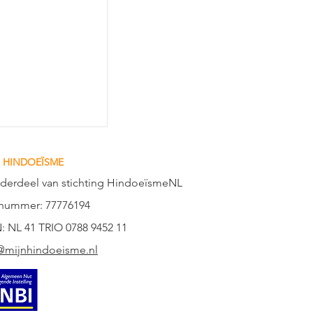
 HINDOEÏSME
nderdeel van stichting HindoeïsmeNL
nummer: 77776194
: NL 41 TRIO 0788 9452 11
@mijnhindoeisme.nl