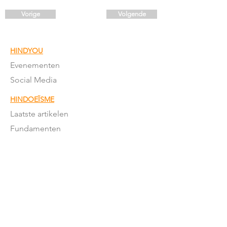
Vorige
Volgende
HINDYOU
Evenementen
Social Media
HINDOEÏSME
Laatste artikelen
Fundamenten
Puja & Sanskars
Geschriften
Mantra's & meer
Feestdagen
Feestdagen betekenis
Moderne
Hindoeïsme