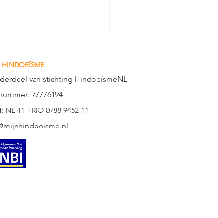
gblik Mandir
erenEvent Shri Laxmi
yan Mandir Zoetermeer
 HINDOEÏSME
nderdeel van stichting HindoeïsmeNL
nummer: 77776194
: NL 41 TRIO 0788 9452 11
@mijnhindoeisme.nl