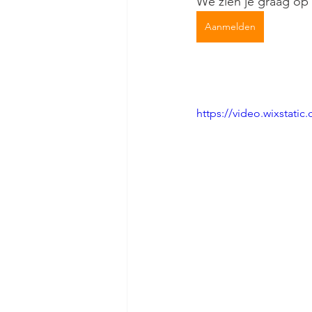
We zien je graag op 
Aanmelden
https://video.wixstat