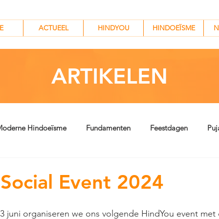
HINDYOU
HINDOEÏSME
N
E
ACTUEEL
HINDYOU
HINDOEÏSME
N
ARTIKELEN
oderne Hindoeïsme
Fundamenten
Feestdagen
Puj
Social Event 2024
 juni organiseren we ons volgende HindYou event met 