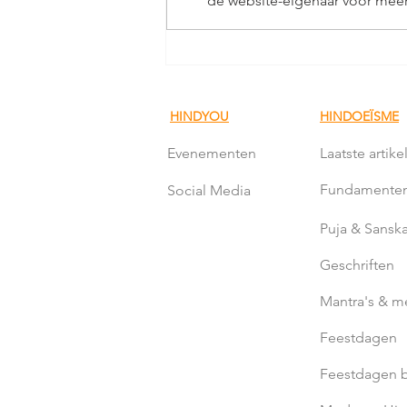
de website-eigenaar voor meer
Terugblik Trouwen & Liefde
Event
HINDYOU
HINDOEÏSME
Evenementen
Laatste artike
Fundamente
Social Media
Puja & Sanska
Geschriften
Mantra's & m
Feestdagen
Feestdagen b