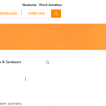
Vacatures
Word donateur
EDERLAND
EDERLAND
OVER ONS
a & Sanskaars
een zomers 