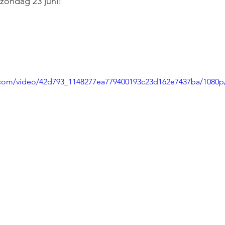
zondag 23 juni!
ic.com/video/42d793_1148277ea779400193c23d162e7437ba/1080p