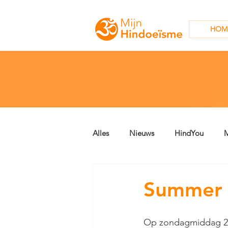
HOM
Alles
Nieuws
HindYou
M
Archief
Geschriften
Summer 
Op zondagmiddag 23