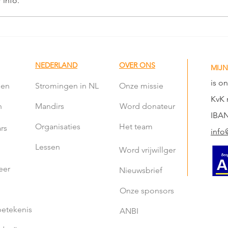
 info.
Trouwen & Liefde Event
Teru
Jong
Nara
NEDERLAND
OVER ONS
MIJN
is o
len
Stromingen in NL
Onze missie
KvK 
n
Mandirs
Word donateur
IBAN
Organisaties
Het team
rs
info
Lessen
Word vrijwillger
eer
Nieuwsbrief
Onze sponsors
etekenis
ANBI