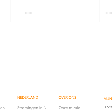
NEDERLAND
OVER ONS
MIJN
is o
len
Stromingen in NL
Onze missie