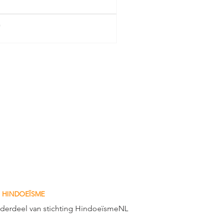
 HINDOEÏSME
nderdeel van stichting HindoeïsmeNL