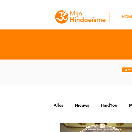
HOM
ACT
Alles
Nieuws
HindYou
M
Geschriften