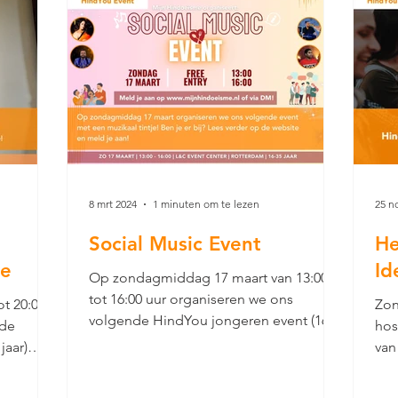
8 mrt 2024
1 minuten om te lezen
25 n
Social Music Event
He
re
Id
Op zondagmiddag 17 maart van 13:00
tot 16:00 uur organiseren we ons
ot 20:00
Zon
volgende HindYou jongeren event (16-
nde
hos
35 jaar) met een muzikaal tintje!
jaar)
van
Hin