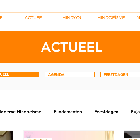
HINDYOU
HINDOEÏSME
N
E
ACTUEEL
HINDYOU
HINDOEÏSME
N
ACTUEEL
UEEL
AGENDA
FEESTDAGEN
oderne Hindoeïsme
Fundamenten
Feestdagen
Puja