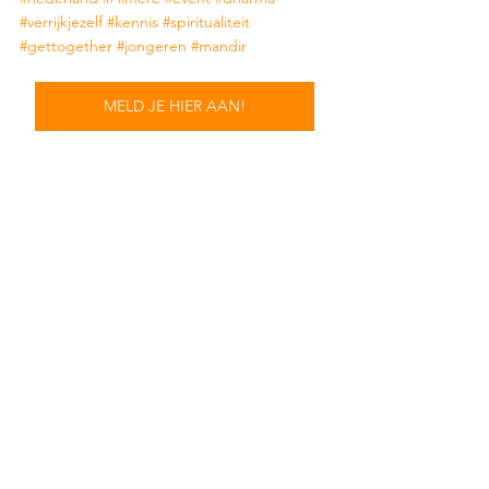
#verrijkjezelf
#kennis
#spiritualiteit
#gettogether
#jongeren
#mandir
MELD JE HIER AAN!