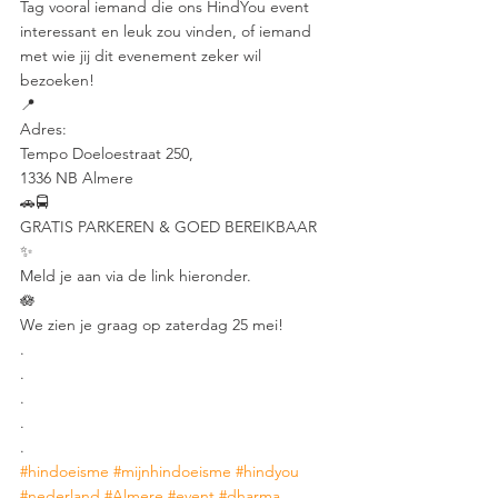
Tag vooral iemand die ons HindYou event 
interessant en leuk zou vinden, of iemand 
met wie jij dit evenement zeker wil 
bezoeken!
📍
Adres:
Tempo Doeloestraat 250, 
1336 NB Almere
🚗🚍
GRATIS PARKEREN & GOED BEREIKBAAR 
✨
Meld je aan via de link hieronder.
🪷
We zien je graag op zaterdag 25 mei!
.
.
.
.
.
#hindoeisme
#mijnhindoeisme
#hindyou
#nederland
#Almere
#event
#dharma