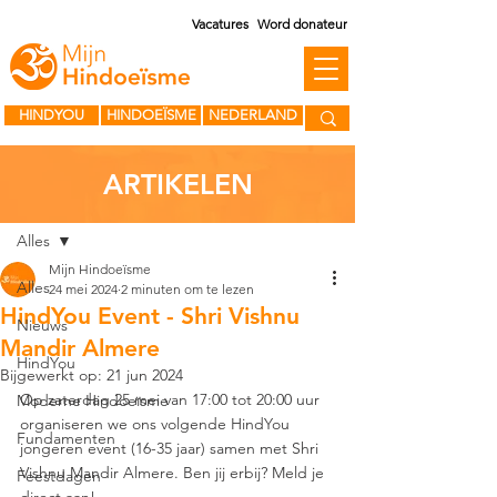
Vacatures
Word donateur
HINDYOU
HINDOEÏSME
NEDERLAND
ARTIKELEN
Post
Alles
Mijn Hindoeïsme
Alles
24 mei 2024
2 minuten om te lezen
HindYou Event - Shri Vishnu
Nieuws
Mandir Almere
HindYou
Bijgewerkt op:
21 jun 2024
Op zaterdag 25 mei van 17:00 tot 20:00 uur 
Moderne Hindoeïsme
organiseren we ons volgende HindYou 
Fundamenten
jongeren event (16-35 jaar) samen met Shri 
Vishnu Mandir Almere. Ben jij erbij? Meld je 
Feestdagen