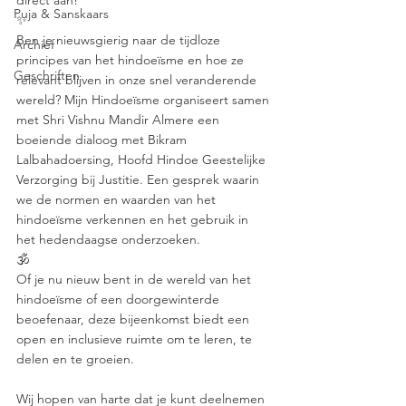
direct aan!
Puja & Sanskaars
✨
Ben je nieuwsgierig naar de tijdloze 
Archief
principes van het hindoeïsme en hoe ze 
Geschriften
relevant blijven in onze snel veranderende 
wereld? Mijn Hindoeïsme organiseert samen 
met Shri Vishnu Mandir Almere een 
boeiende dialoog met Bikram 
Lalbahadoersing, Hoofd Hindoe Geestelijke 
Verzorging bij Justitie. Een gesprek waarin 
we de normen en waarden van het 
hindoeïsme verkennen en het gebruik in 
het hedendaagse onderzoeken.
🕉
Of je nu nieuw bent in de wereld van het 
hindoeïsme of een doorgewinterde 
beoefenaar, deze bijeenkomst biedt een 
open en inclusieve ruimte om te leren, te 
delen en te groeien.
Wij hopen van harte dat je kunt deelnemen 