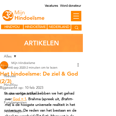
Vacatures
Word donateur
HINDYOU
HINDOEÏSME
NEDERLAND
ARTIKELEN
Post
Alles
Mijn Hindoeïsme
Alles
5 sep 2020
2 minuten om te lezen
Het hindoeïsme: De ziel & God
Nieuws
(2/3)
HindYou
Bijgewerkt op:
10 feb 2023
In ons vorige artikel hebben we het gehad 
Moderne Hindoeïsme
over 
God = 1
. Brahma (spreek uit, 
Brahm-
Fundamenten
me
) is de hoogste universele realiteit in het 
universum. De reden van het bestaan en de 
Feestdagen