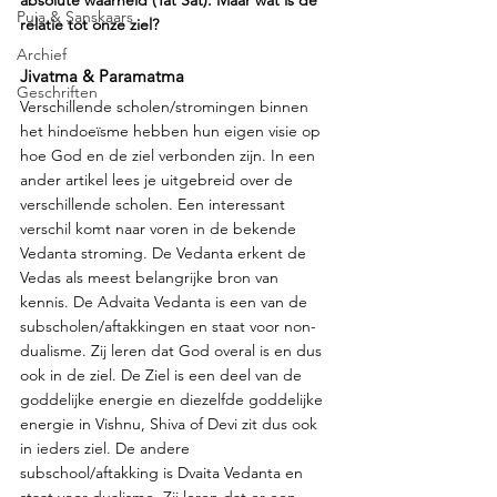
absolute waarheid (Tat Sat). Maar wat is de 
Puja & Sanskaars
relatie tot onze ziel? 
Archief
Jivatma & Paramatma
Geschriften
Verschillende scholen/stromingen binnen 
het hindoeïsme hebben hun eigen visie op 
hoe God en de ziel verbonden zijn. In een 
ander artikel lees je uitgebreid over de 
verschillende scholen. Een interessant 
verschil komt naar voren in de bekende 
Vedanta stroming. De Vedanta erkent de 
Vedas als meest belangrijke bron van 
kennis. De Advaita Vedanta is een van de 
subscholen/aftakkingen en staat voor non-
dualisme. Zij leren dat God overal is en dus 
ook in de ziel. De Ziel is een deel van de 
goddelijke energie en diezelfde goddelijke 
energie in Vishnu, Shiva of Devi zit dus ook 
in ieders ziel. De andere 
subschool/aftakking is Dvaita Vedanta en 