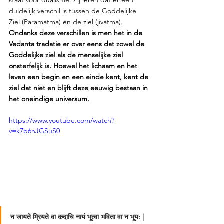
staat voor dualisme. Zij leren dat er een 
duidelijk verschil is tussen de Goddelijke 
Ziel (Paramatma) en de ziel (jivatma). 
Ondanks deze verschillen is men het in de 
Vedanta tradatie er over eens dat zowel de 
Goddelijke ziel als de menselijke ziel 
onsterfelijk is. Hoewel het lichaam en het 
leven een begin en een einde kent, kent de 
ziel dat niet en blijft deze eeuwig bestaan in 
het oneindige universum. 
https://www.youtube.com/watch?
v=k7b6nJGSuS0
न जायते म्रियते वा कदाचि नायं भूत्वा भविता वा न भूय: | 