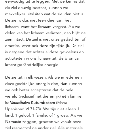
eenvoudig uit te leggen. Met de kennis dat 
de ziel eeuwig bestaat, kunnen we 
makkelijker uitsluiten wat de ziel dan niet is. 
De ziel is dus niet (een deel van) het 
lichaam, want het lichaam vergaat. Als we 
delen van het lichaam verliezen, dan blijft de 
zien intact. De ziel is niet onze gedachten of 
emoties, want ook deze zijn tijdelijk. De ziel 
is datgene dat achter al deze gevoelens en 
activiteiten in ons lichaam zit: de bron van 
krachtige Goddelijke energie.
De ziel zit in elk wezen. Als we in iedereen 
deze goddelijke energie zien, dan kunnen 
we ook beter accepteren dat de hele 
wereld (inclusief het dierenrijk) één familie 
is: 
Vasudhaiva Kutumbakam
 (
Maha 
Upanishad
 VI.71-73). We zijn niet alleen 1 
land, 1 geloof, 1 familie, of 1 groep. Als we 
Namaste 
zeggen, groeten we vanuit onze 
ziel respectvol de ander ziel. Alle 
materiële