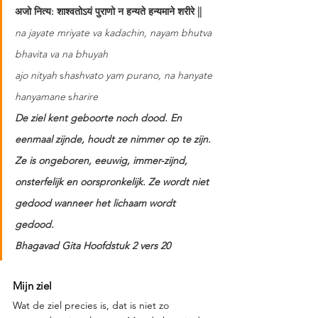
अजो नित्य: शाश्वतोऽयं पुराणो न हन्यते हन्यमाने शरीरे ||
na jayate mriyate va kadachin, nayam bhutva 
bhavita va na bhuyah
ajo nityah
 s
hashvato yam purano, na hanyate 
hanyamane
 s
harire
De ziel kent geboorte noch dood. En 
eenmaal zijnde, houdt ze nimmer op te zijn. 
Ze is ongeboren, eeuwig, immer-zijnd, 
onsterfelijk en oorspronkelijk. Ze wordt niet 
gedood wanneer het lichaam wordt 
gedood.
Bhagavad Gita Hoofdstuk 2 vers 20
Mijn ziel
Wat de ziel precies is, dat is niet zo 