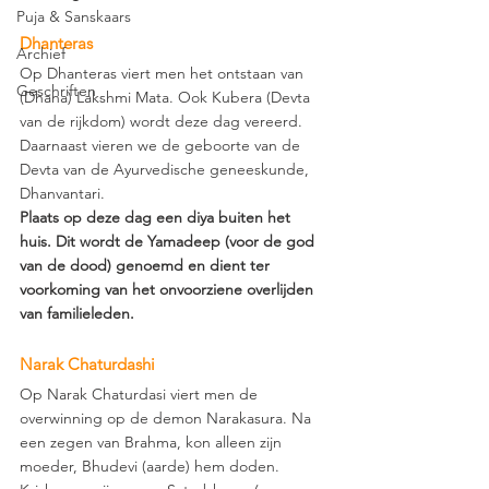
Puja & Sanskaars
Dhanteras 
Archief
Op Dhanteras viert men het ontstaan van 
Geschriften
(Dhana) Lakshmi Mata. Ook Kubera (Devta 
van de rijkdom) wordt deze dag vereerd. 
Daarnaast vieren we de geboorte van de 
Devta van de Ayurvedische geneeskunde, 
Dhanvantari.
Plaats op deze dag een diya buiten het 
huis. Dit wordt de Yamadeep (voor de god 
van de dood) genoemd en dient ter 
voorkoming van het onvoorziene overlijden 
van familieleden.
Narak Chaturdashi 
Op Narak Chaturdasi viert men de 
overwinning op de demon Narakasura. Na 
een zegen van Brahma, kon alleen zijn 
moeder, Bhudevi (aarde) hem doden. 