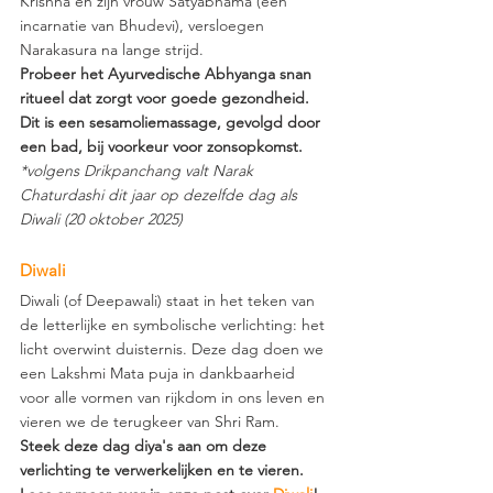
Krishna en zijn vrouw Satyabhama (een 
incarnatie van Bhudevi), versloegen 
Narakasura na lange strijd.
Probeer het Ayurvedische Abhyanga snan 
ritueel dat zorgt voor goede gezondheid. 
Dit is een sesamoliemassage, gevolgd door 
een bad, bij voorkeur voor zonsopkomst.
*volgens Drikpanchang valt Narak 
Chaturdashi dit jaar op dezelfde dag als 
Diwali (20 oktober 2025)
Diwali 
Diwali (of Deepawali) staat in het teken van 
de letterlijke en symbolische verlichting: het 
licht overwint duisternis. Deze dag doen we 
een Lakshmi Mata puja in dankbaarheid 
voor alle vormen van rijkdom in ons leven en 
vieren we de terugkeer van Shri Ram.
Steek deze dag diya's aan om deze 
verlichting te verwerkelijken en te vieren. 