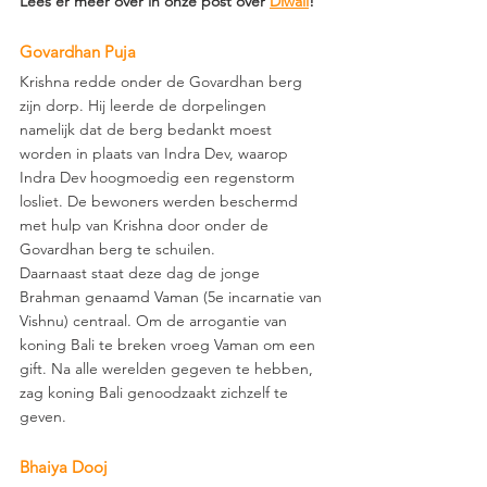
Lees er meer over in onze post over 
Diwali
!
Govardhan Puja 
Krishna redde onder de Govardhan berg 
zijn dorp. Hij leerde de dorpelingen 
namelijk dat de berg bedankt moest 
worden in plaats van Indra Dev, waarop 
Indra Dev hoogmoedig een regenstorm 
losliet. De bewoners werden beschermd 
met hulp van Krishna door onder de 
Govardhan berg te schuilen.
Daarnaast staat deze dag de jonge 
Brahman genaamd Vaman (5e incarnatie van 
Vishnu) centraal. Om de arrogantie van 
koning Bali te breken vroeg Vaman om een 
gift. Na alle werelden gegeven te hebben, 
zag koning Bali genoodzaakt zichzelf te 
geven.
Bhaiya Dooj 