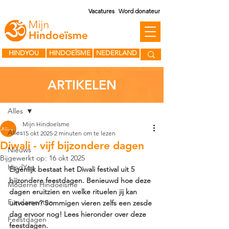
Vacatures
Word donateur
HINDYOU
HINDOEÏSME
NEDERLAND
ARTIKELEN
Post
Alles
Mijn Hindoeïsme
Alles
15 okt 2025
2 minuten om te lezen
Diwali - vijf bijzondere dagen
Nieuws
Bijgewerkt op:
16 okt 2025
HindYou
Eigenlijk bestaat het Diwali festival uit 5 
bijzondere feestdagen. Benieuwd hoe deze 
Moderne Hindoeïsme
dagen eruitzien en welke rituelen jij kan 
Fundamenten
uitvoeren? Sommigen vieren zelfs een zesde 
dag ervoor nog! Lees hieronder over deze 
Feestdagen
feestdagen.