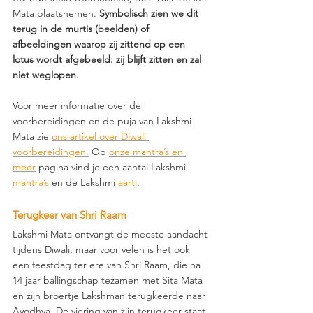
Mata plaatsnemen. 
Symbolisch zien we dit 
terug in de murtis (beelden) of 
afbeeldingen waarop zij zittend op een 
lotus wordt afgebeeld: zij blijft zitten en zal 
niet weglopen.  
Voor meer informatie over de 
voorbereidingen en de puja van Lakshmi 
Mata zie 
ons artikel over Diwali 
voorbereidingen.
 Op 
onze mantra’s en 
meer
 pagina vind je een aantal Lakshmi 
mantra’s
 en de Lakshmi 
aarti
. 
Terugkeer van Shri Raam
Lakshmi Mata ontvangt de meeste aandacht 
tijdens Diwali, maar voor velen is het ook 
een feestdag ter ere van Shri Raam, die na 
14 jaar ballingschap tezamen met Sita Mata 
en zijn broertje Lakshman terugkeerde naar 
Ayodhya. De viering van zijn terugkeer staat 