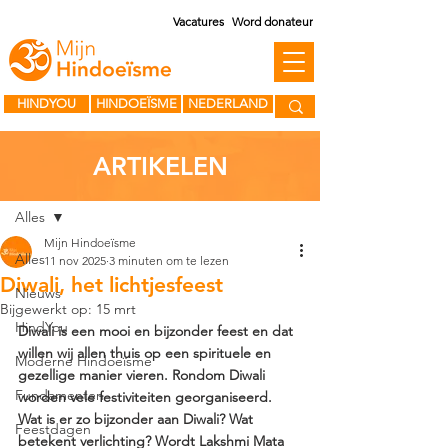
Vacatures
Word donateur
HINDYOU
HINDOEÏSME
NEDERLAND
ARTIKELEN
Post
Alles
Mijn Hindoeïsme
Alles
11 nov 2025
3 minuten om te lezen
Diwali, het lichtjesfeest
Nieuws
Bijgewerkt op:
15 mrt
HindYou
Diwali is een mooi en bijzonder feest en dat 
willen wij allen thuis op een spirituele en 
Moderne Hindoeïsme
gezellige manier vieren. Rondom Diwali 
Fundamenten
worden vele festiviteiten georganiseerd. 
Wat is er zo bijzonder aan Diwali? Wat 
Feestdagen
betekent verlichting? Wordt Lakshmi Mata 