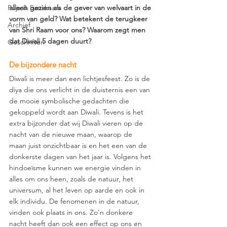
Puja & Sanskaars
alleen gezien als de gever van welvaart in de 
vorm van geld? Wat betekent de terugkeer 
Archief
van Shri Raam voor ons? Waarom zegt men 
dat Diwali 5 dagen duurt?  
Geschriften
De bijzondere nacht 
Diwali is meer dan een lichtjesfeest. Zo is de 
diya die ons verlicht in de duisternis een van 
de mooie symbolische gedachten die 
gekoppeld wordt aan Diwali. Tevens is het 
extra bijzonder dat wij Diwali vieren op de 
nacht van de nieuwe maan, waarop de 
maan juist onzichtbaar is en het een van de 
donkerste dagen van het jaar is. Volgens het 
hindoeïsme kunnen we energie vinden in 
alles om ons heen, zoals de natuur, het 
universum, al het leven op aarde en ook in 
elk individu. De fenomenen in de natuur, 
vinden ook plaats in ons. Zo’n donkere 
nacht heeft dan ook een effect op ons en 