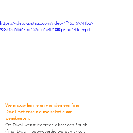
https://video.wixstatic.com/video/7ff15c_59741b29
932342868d67ed452bcc1e4f/1080p/mp4/file.mp4
Wens jouw familie en vrienden een fijne 
Diwali met onze nieuwe selectie aan 
wenskaarten.
Op Diwali wenst iedereen elkaar een Shubh 
(fijne) Diwali. Tegenwoordig worden er vele 