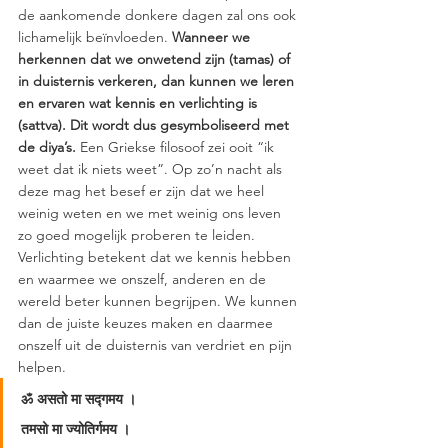
de aankomende donkere dagen zal ons ook 
lichamelijk beïnvloeden. 
Wanneer we 
herkennen dat we onwetend zijn (tamas) of 
in duisternis verkeren, dan kunnen we leren 
en ervaren wat kennis en verlichting is 
(sattva). Dit wordt dus gesymboliseerd met 
de diya’s. 
Een Griekse filosoof zei ooit “ik 
weet dat ik niets weet”. Op zo’n nacht als 
deze mag het besef er zijn dat we heel 
weinig weten en we met weinig ons leven 
zo goed mogelijk proberen te leiden. 
Verlichting betekent dat we kennis hebben 
en waarmee we onszelf, anderen en de 
wereld beter kunnen begrijpen. We kunnen 
dan de juiste keuzes maken en daarmee 
onszelf uit de duisternis van verdriet en pijn 
helpen.  
ॐ असतो मा सद्गमय । 
तमसो मा ज्योतिर्गमय । 