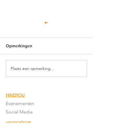
Opmerkingen
Hanuman Jayanti
Plaats een opmerking...
Terugblik: Hind
- Mijn Hanuman
HINDYOU
Evenementen
Social Media
HINDOEÏSME