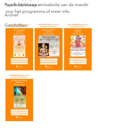
Puja & Sanskaars
facebook/instagram/website van de mandir 
voor het programma of meer info.
Archief
Geschriften