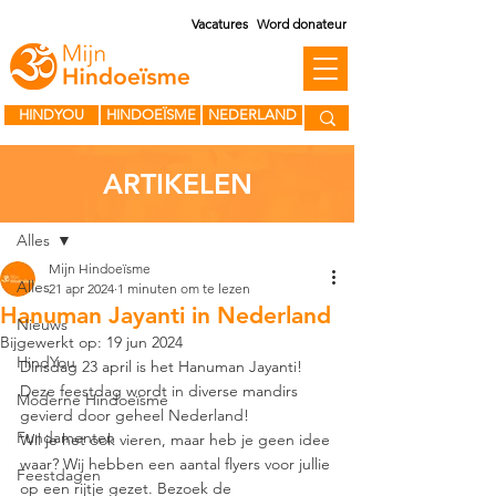
Vacatures
Word donateur
HINDYOU
HINDOEÏSME
NEDERLAND
ARTIKELEN
Post
Alles
Mijn Hindoeïsme
Alles
21 apr 2024
1 minuten om te lezen
Hanuman Jayanti in Nederland
Nieuws
Bijgewerkt op:
19 jun 2024
HindYou
Dinsdag 23 april is het Hanuman Jayanti! 
Deze feestdag wordt in diverse mandirs 
Moderne Hindoeïsme
gevierd door geheel Nederland!
Fundamenten
Wil je het ook vieren, maar heb je geen idee 
waar? Wij hebben een aantal flyers voor jullie 
Feestdagen
op een rijtje gezet. Bezoek de 