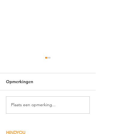
Opmerkingen
Plaats een opmerking...
Hanuman Jayanti in
Navratri & Ram
Nederland
Nederland
HINDYOU