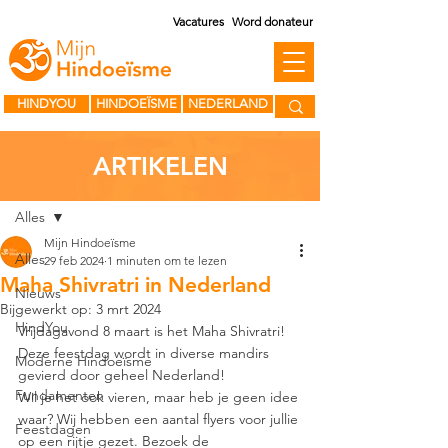
Vacatures
Word donateur
HINDYOU
HINDOEÏSME
NEDERLAND
ARTIKELEN
Post
Alles
Mijn Hindoeïsme
Alles
29 feb 2024
1 minuten om te lezen
Maha Shivratri in Nederland
Nieuws
Bijgewerkt op:
3 mrt 2024
HindYou
Vrijdagavond 8 maart is het Maha Shivratri! 
Deze feestdag wordt in diverse mandirs 
Moderne Hindoeïsme
gevierd door geheel Nederland!
Fundamenten
Wil je het ook vieren, maar heb je geen idee 
waar? Wij hebben een aantal flyers voor jullie 
Feestdagen
op een rijtje gezet. Bezoek de 