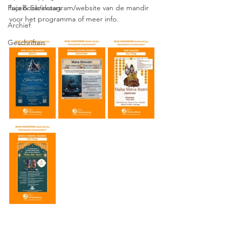
Puja & Sanskaars
facebook/instagram/website van de mandir 
voor het programma of meer info.
Archief
Geschriften