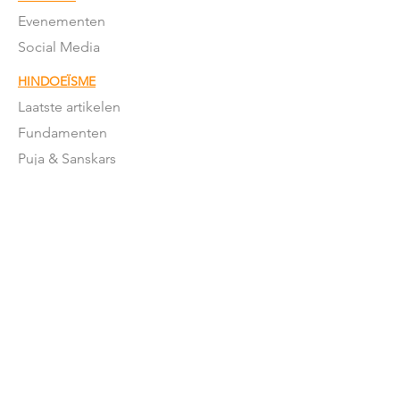
Evenementen
Social Media
HINDOEÏSME
Laatste artikelen
Fundamenten
Puja & Sanskars
Geschriften
Mantra's & meer
Feestdagen
Feestdagen betekenis
Moderne
Hindoeïsme
NEDERLAND
Stromingen in NL
Mandirs