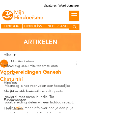
Vacatures
Word donateur
HINDYOU
HINDOEÏSME
NEDERLAND
ARTIKELEN
Post
Alles
Mijn Hindoeïsme
Alles
25 aug 2025
2 minuten om te lezen
Voorbereidingen Ganesh
Nieuws
Chaturthi
HindYou
Maandag is het voor velen een feestelijke 
Moderne Hindoeïsme
dag! Ganesh Chaturthi wordt groots 
gevierd, met name in India. Ter 
Fundamenten
voorbereiding delen wij een laddoo recept. 
In dit 
artikel
 meer info over hoe je een puja 
Feestdagen