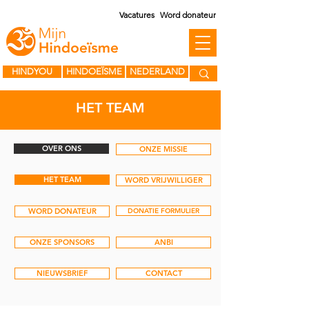
Vacatures
Word donateur
HINDYOU
HINDOEÏSME
NEDERLAND
HET TEAM
OVER ONS
ONZE MISSIE
HET TEAM
WORD VRIJWILLIGER
WORD DONATEUR
DONATIE FORMULIER
ONZE SPONSORS
ANBI
NIEUWSBRIEF
CONTACT