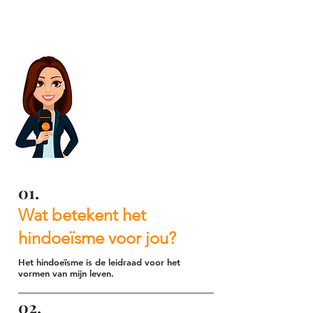
Hi, Namaskar,
Shanaya
We leren je graag
wat beter kennen en
hebben daarom een
aantal vragen voor je.
01.
Wat betekent het
hindoeïsme voor jou?
Het hindoeïsme is de leidraad voor het
vormen van mijn leven.
02.