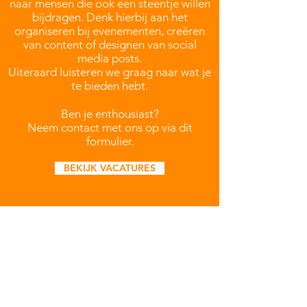
naar mensen die ook een steentje willen
bijdragen.
Denk hierbij aan het
organiseren bij evenementen, creëren
van content of designen van social
media posts.
Uiteraard luisteren we graag naar wat je
te bieden hebt.
Ben je enthousiast?
Neem contact met ons op via dit
formulier.
BEKIJK VACATURES
HINDYOU
Evenementen
Social Media
HINDOEÏSME