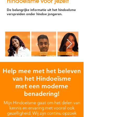
hindoeïsme voor jezelf
De belangrijke informatie uit het hindoeïsme
verspreiden onder hindoe jongeren.
Help mee met het beleven
van het Hindoeïsme
met een moderne
benadering!
Mijn Hindoeïsme gaat om het delen van
kennis en ervaring met vooral ook
gezelligheid.
Wij zijn continu opzoek