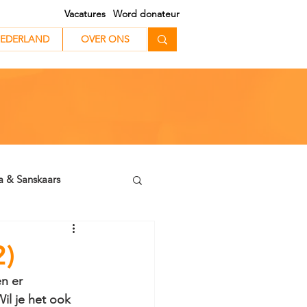
Vacatures
Word donateur
EDERLAND
EDERLAND
OVER ONS
a & Sanskaars
2)
n er 
il je het ook 