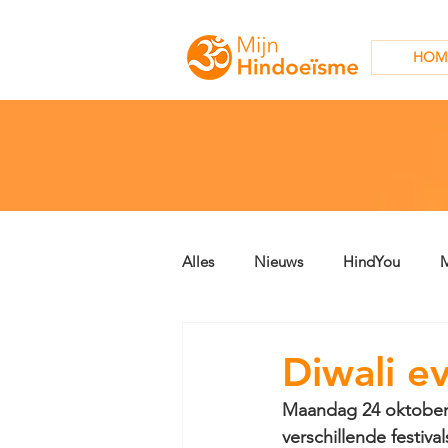
HOM
Alles
Nieuws
HindYou
M
Archief
Geschriften
Diwali e
Maandag 24 oktober 
verschillende festiv