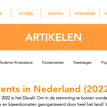
HINDYOU
HINDOEÏSME
N
E
ACTUEEL
HINDYOU
HINDOEÏSME
N
ARTIKELEN
oderne Hindoeïsme
Fundamenten
Feestdagen
Puj
vents in Nederland (202
2022 is het Diwali! Om in de stemming te komen worde
als en bijeenkomsten georganiseerd door heel het land! W