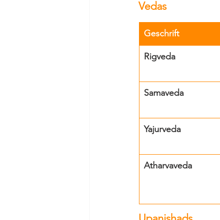
Vedas
Geschrift
Rigveda
Samaveda
Yajurveda
Atharvaveda
Upanishads