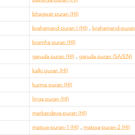
bhagwat-puran (HI)
brahamand puran I (HI)
 , 
brahamand-puran I
bramha puran (HI)
garuda puran (HI)
 , 
garuda puran (SA/EN)
kalki puran (HI)
kurma puran (HI)
linga puran (HI)
markandeya-puran (HI)
matsya-puran-1 (HI)
 , 
matsya-puran-2 (HI)