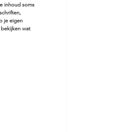
de inhoud soms 
chriften, 
p je eigen 
 bekijken wat 