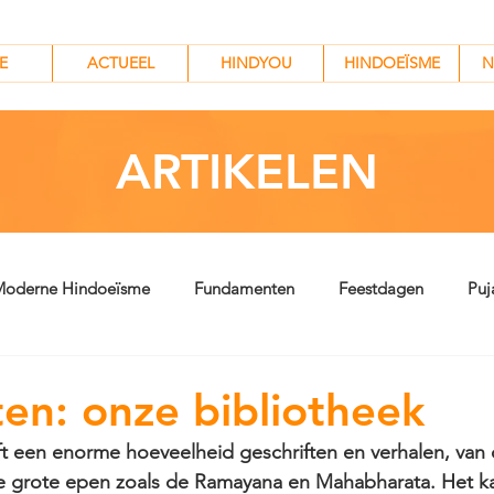
HINDYOU
HINDOEÏSME
N
E
ACTUEEL
HINDYOU
HINDOEÏSME
N
ARTIKELEN
oderne Hindoeïsme
Fundamenten
Feestdagen
Puj
ten: onze bibliotheek
t een enorme hoeveelheid geschriften en verhalen, van 
e grote epen zoals de Ramayana en Mahabharata. Het ka