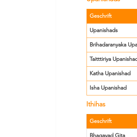
Geschrift
Upanishads
Brihadaranyaka Up
Taitttiriya Upanisha
Katha Upanishad
Isha Upanishad
Ithihas
Geschrift
Bhagavad Gita