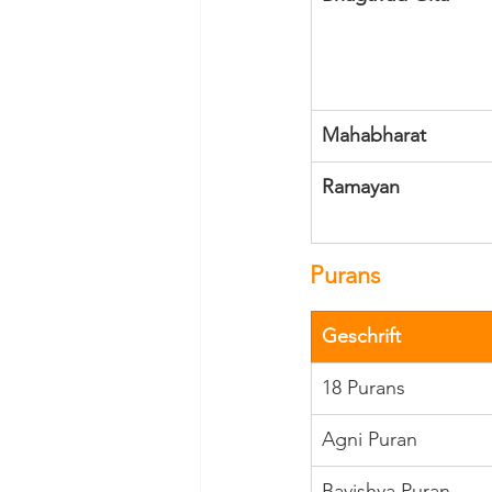
Mahabharat
Ramayan
Purans
Geschrift
18 Purans
Agni Puran
Bavishya Puran