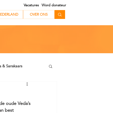
Vacatures
Word donateur
EDERLAND
EDERLAND
OVER ONS
a & Sanskaars
de oude Veda’s 
n best 