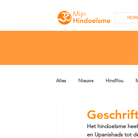
HOM
Alles
Nieuws
HindYou
M
Archief
Geschriften
Geschrif
Het hindoeïsme heef
en Upanishads tot d